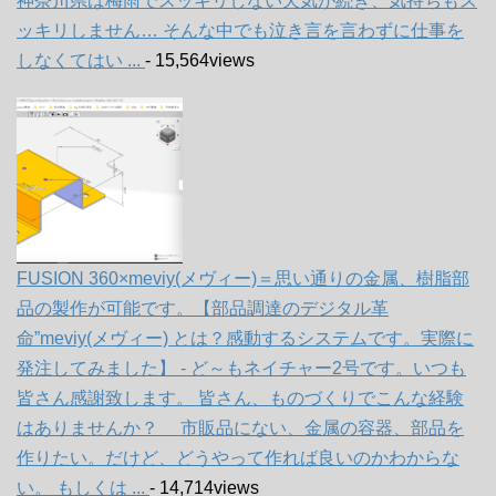
神奈川県は梅雨でスッキリしない天気が続き、気持ちもス
ッキリしません… そんな中でも泣き言を言わずに仕事を
しなくてはい ...
- 15,564views
FUSION 360×meviy(メヴィー)＝思い通りの金属、樹脂部
品の製作が可能です。【部品調達のデジタル革
命”meviy(メヴィー) とは？感動するシステムです。実際に
発注してみました】 - ど～もネイチャー2号です。いつも
皆さん感謝致します。 皆さん、ものづくりでこんな経験
はありませんか？ 市販品にない、金属の容器、部品を
作りたい。だけど、どうやって作れば良いのかわからな
い。 もしくは ...
- 14,714views