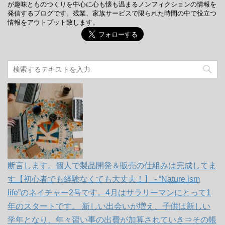
が趣味とものつくりを中心に心も懐も温まるノンフィクションの情報を
発信するブログです。残業、家族サービスで限られた時間の中で役立つ
情報をアウトプット致します。
断言します。個人で製品開発＆販売の仕組みは完成してま
す【初心者でも経験なくても大丈夫！】 - “Nature ism
life”のネイチャー2号です。4月はサラリーマンにとって1
年のスタートです。 新しい出会いが増え、子供は新しい
学年となり、年々習い事の出費が加算されていき⇒その帳