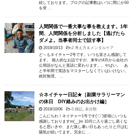
続しております。ブログの記事数はいつに間にか50
を突 …
人間関係で一番大事な事を教えます。1年
間、人間関係を分析しました【逃げたら
ダメよ。当事者同士で話す事】
2019/10/13
-
2.考え方＆メンタルケア
ど～もネイチャー2号です。いつも皆さん感謝して
ます。 個人的なお話ですが、来年の4月から会社の
公用語がなんと英語に変わります。。やばい。 あ
と半年間で英語をマスターしなくていはいけない。
絶対無理。 …
☆ネイチャー日記★［副業サラリーマン
の休日 DIY絡みのお出かけ編］
2019/10/06
-
3.雑記
,
未分類
こんにちわ！ネイチャー1号です(‘◇’)皆様にいつも
感謝しておりますm(__)m 10月に入り過ごし易くな
ると思いきや、まだ蒸し暑い日もあったりと汗ばむ
陽気が続いてます。完全に …