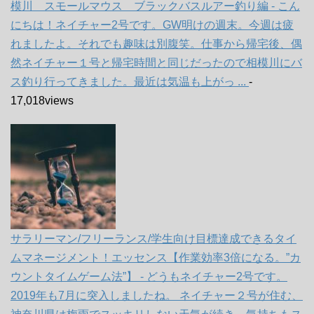
模川 スモールマウス ブラックバスルアー釣り編 - こん
にちは！ネイチャー2号です。GW明けの週末。今週は疲
れましたよ。それでも趣味は別腹笑。仕事から帰宅後、偶
然ネイチャー１号と帰宅時間と同じだったので相模川にバ
ス釣り行ってきました。最近は気温も上がっ ...
-
17,018views
サラリーマン/フリーランス/学生向け目標達成できるタイ
ムマネージメント！エッセンス【作業効率3倍になる。”カ
ウントタイムゲーム法”】 - どうもネイチャー2号です。
2019年も7月に突入しましたね。 ネイチャー２号が住む、