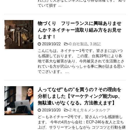
れだけで大きなビジネスになり得る情報です。 知っ
ていて損す …
物づくり フリーランスに興味ありませ
んか？ネイチャー流取り組み方をお見せ
します！
2019/10/22
-
0.自社製品
,
3.雑記
こんにちは。ネイチャー1号です。皆さまにはいつ
も感謝しております。 この度、台風19号により各
地で甚大な被害があり、今尚被災されて生活難とさ
れている方が沢山いらっしゃる事に胸が詰まる思い
でございます。 …
人ってなぜ”もの”を買うの？その理由を
分析しました【マーケティング能力up、
無駄遣いがなくなる。方法教えます】
2019/10/20
-
2.考え方＆メンタルケア
ど～もネイチャー2号です。皆さんいつも感謝致し
ます。 今年の4月から会社：ECP-246を友人と立ち
上げ、サラリーマンをしながら コツコツと行動を継