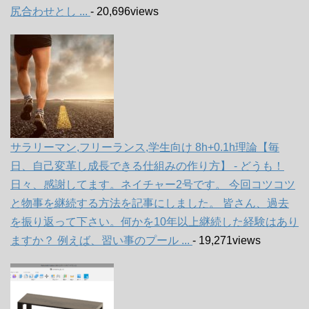
尻合わせとし ...
- 20,696views
サラリーマン,フリーランス,学生向け 8h+0.1h理論【毎
日、自己変革し成長できる仕組みの作り方】 - どうも！
日々、感謝してます。ネイチャー2号です。 今回コツコツ
と物事を継続する方法を記事にしました。 皆さん、過去
を振り返って下さい。何かを10年以上継続した経験はあり
ますか？ 例えば、習い事のプール ...
- 19,271views